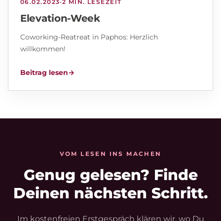
06.02.2023
·
2 MIN. LESEZEIT
Elevation-Week
Coworking-Reatreat in Paphos: Herzlich
willkommen!
Beitrag lesen
→
VOM LESEN INS MACHEN
Genug gelesen? Finde
Deinen nächsten Schritt.
Im kostenfreien Erstgespräch klären wir, wo Du