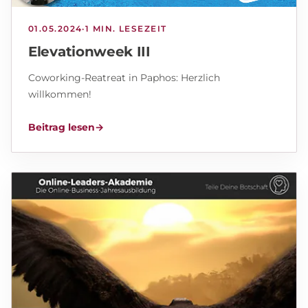
01.05.2024
·
1 MIN. LESEZEIT
Elevationweek III
Coworking-Reatreat in Paphos: Herzlich
willkommen!
Beitrag lesen
→