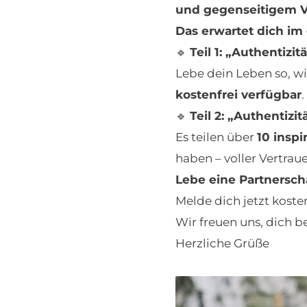
und gegenseitigem V
Das erwartet dich im
🔹
Teil 1: „Authentizit
Lebe dein Leben so, wi
kostenfrei verfügbar
.
🔹
Teil 2: „Authentiz
Es teilen über
10 inspi
haben – voller Vertra
Lebe eine Partnerscha
Melde dich jetzt koste
Wir freuen uns, dich 
Herzliche Grüße