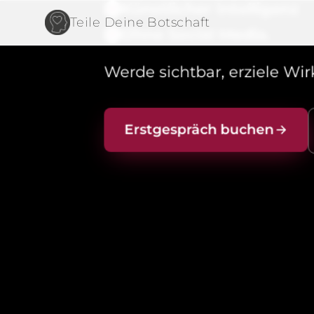
Künstlicher Intelligenz
+
Teile Deine Botschaft
Ohne Social Media.
×
Werde sichtbar, erziele Wi
Erstgespräch buchen